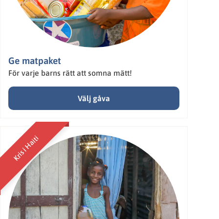
Ge matpaket
För varje barns rätt att somna mätt!
Välj gåva
Kris i Haiti