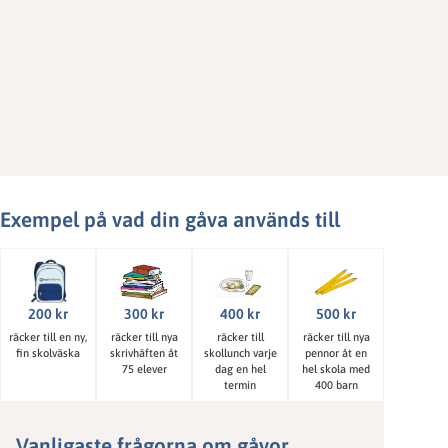
Exempel på vad din gåva används till
200 kr
300 kr
400 kr
500 kr
räcker till en ny,
räcker till nya
räcker till
räcker till nya
fin skolväska
skrivhäften åt
skollunch varje
pennor åt en
75 elever
dag en hel
hel skola med
termin
400 barn
Vanligaste frågorna om gåvor