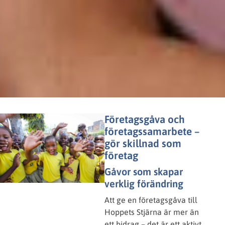
Företagsgåva och
företagssamarbete –
gör skillnad som
företag
Gåvor som skapar
verklig förändring
Att ge en företagsgåva till
Hoppets Stjärna är mer än
ett bidrag – det är ett aktivt