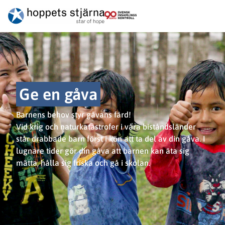
Ge en gåva
Barnens behov styr gåvans färd!
Vid krig och naturkatastrofer i våra biståndsländer
står drabbade barn först i kön att ta del av din gåva. I
lugnare tider gör din gåva att barnen kan äta sig
mätta, hålla sig friska och gå i skolan.