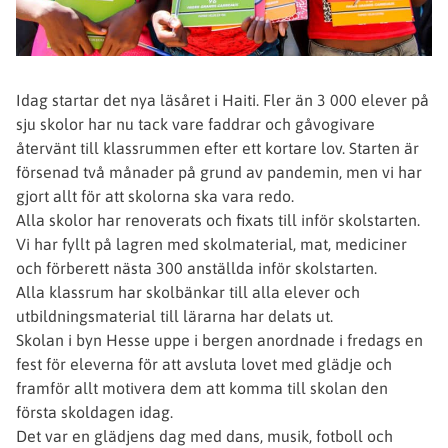
Idag startar det nya läsåret i Haiti. Fler än 3 000 elever på
sju skolor har nu tack vare faddrar och gåvogivare
återvänt till klassrummen efter ett kortare lov. Starten är
försenad två månader på grund av pandemin, men vi har
gjort allt för att skolorna ska vara redo.
Alla skolor har renoverats och fixats till inför skolstarten.
Vi har fyllt på lagren med skolmaterial, mat, mediciner
och förberett nästa 300 anställda inför skolstarten.
Alla klassrum har skolbänkar till alla elever och
utbildningsmaterial till lärarna har delats ut.
Skolan i byn Hesse uppe i bergen anordnade i fredags en
fest för eleverna för att avsluta lovet med glädje och
framför allt motivera dem att komma till skolan den
första skoldagen idag.
Det var en glädjens dag med dans, musik, fotboll och