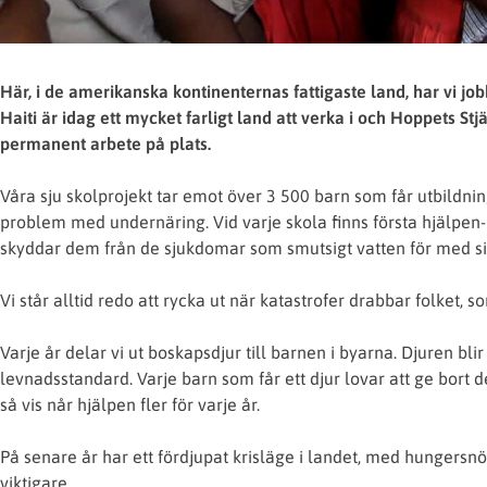
Här, i de amerikanska kontinenternas fattigaste land, har vi 
Haiti är idag ett mycket farligt land att verka i och Hoppets S
permanent arbete på plats.
Våra sju skolprojekt tar emot över 3 500 barn som får utbildn
problem med undernäring. Vid varje skola finns första hjälpen-l
skyddar dem från de sjukdomar som smutsigt vatten för med si
Vi står alltid redo att rycka ut när katastrofer drabbar folket,
Varje år delar vi ut boskapsdjur till barnen i byarna. Djuren bli
levnadsstandard. Varje barn som får ett djur lovar att ge bort 
så vis når hjälpen fler för varje år.
På senare år har ett fördjupat krisläge i landet, med hungersn
viktigare.