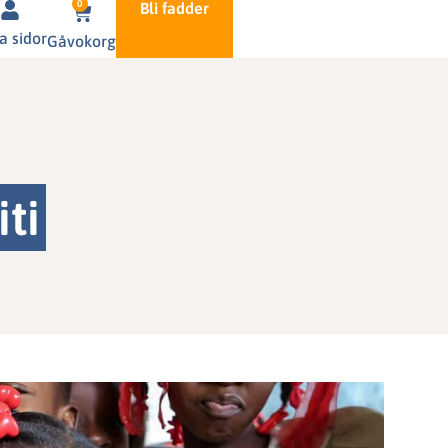
0
Bli fadder
a sidor
Gåvokorg
ti