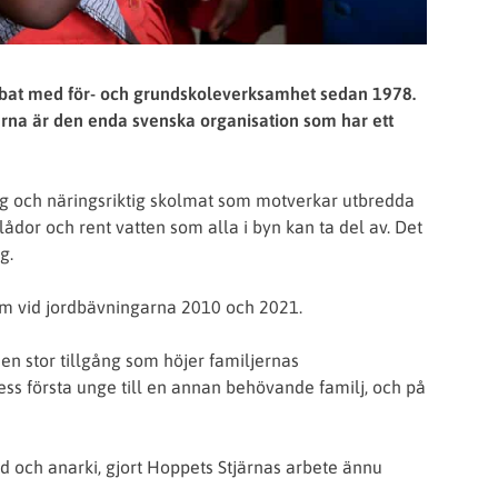
jobbat med för- och grundskoleverksamhet sedan 1978.
tjärna är den enda svenska organisation som har ett
ing och näringsriktig skolmat som motverkar utbredda
ådor och rent vatten som alla i byn kan ta del av. Det
g.
 som vid jordbävningarna 2010 och 2021.
r en stor tillgång som höjer familjernas
dess första unge till en annan behövande familj, och på
öd och anarki, gjort Hoppets Stjärnas arbete ännu