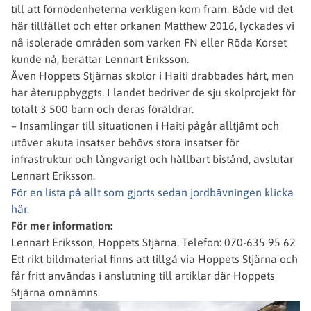
till att förnödenheterna verkligen kom fram. Både vid det
här tillfället och efter orkanen Matthew 2016, lyckades vi
nå isolerade områden som varken FN eller Röda Korset
kunde nå, berättar Lennart Eriksson.
Även Hoppets Stjärnas skolor i Haiti drabbades hårt, men
har återuppbyggts. I landet bedriver de sju skolprojekt för
totalt 3 500 barn och deras föräldrar.
– Insamlingar till situationen i Haiti pågår alltjämt och
utöver akuta insatser behövs stora insatser för
infrastruktur och långvarigt och hållbart bistånd, avslutar
Lennart Eriksson.
För en lista på allt som gjorts sedan jordbävningen klicka
här.
För mer information:
Lennart Eriksson, Hoppets Stjärna. Telefon: 070-635 95 62
Ett rikt bildmaterial finns att tillgå via Hoppets Stjärna och
får fritt användas i anslutning till artiklar där Hoppets
Stjärna omnämns.