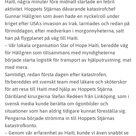
Haiti, några minuter före midnatt startade en febril
aktivitet. Hoppets Stjärnas dåvarande katastrofchef
Gunnar Hällgren som även hade en nyckelroll under
kriget efter USA:s invasion av Irak, larmades och redan på
förmiddagen, efter medverkan i morgonnyheterna, satt
han på flygplanet på väg till Haiti.
– Vår lokala organisation Star of Hope Haiti, beredde väg
för Hällgren som tillsammans med myndigheterna
började starta logistik för transport av hjälputrustning, mat
med mera.
Samtidigt, redan första dagen efter katastrofen,
förbereddes ett svenskt team med läkare och sköterskor
för att resa till Haiti med hjälp av Hoppets Stjärna.
Däribland kirurgerna Stefan Redéen från Linköping, som i
svensk media kunde berätta om ögonbilder och
situationer som han aldrig tidigare kunnat föreställa sig.
Pengarna började strömma in till Hoppets Stjärnas
katastrofkonto.
– Genom vår erfarenhet av Haiti, kunde vi även snabbt se