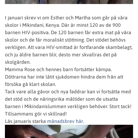
I januari skrev vi om Esther och Martha som går på våra
skolor i Mikindani, Kenya. Där är minst 120 av de 900
barnen HIV-positiva. De 120 barnen får extra mat på våra
skolor och de får moraliskt stöttning. Det stödet behövs
verkligen. Att vara HIV-smittad är fortfarande skambelagt,
och ju äldre barnen blir, desto mer skvallras det på
skolgården.
Mamma Rose och hennes barn fortsätter kämpa.
Döttrarna har inte låtit sjukdomen hindra dem från att
försöka gå klart skolan.
Tack vare alla gåvor och nya faddrar kan vi fortsätta med
det stöd och de näringsrika måltider som de utsatta
barnen i Mikindanislummen verkligen behöver. Stort tack!
Tillsammans gör vi skillnad!
Läs januaris starka
månadsbrev här.