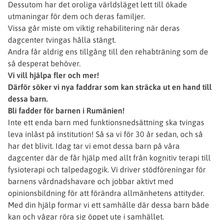
Dessutom har det oroliga världsläget lett till ökade
utmaningar för dem och deras familjer.
Vissa går miste om viktig rehabilitering när deras
dagcenter tvingas hålla stängt.
Andra får aldrig ens tillgång till den rehabträning som de
så desperat behöver.
Vi vill hjälpa fler och mer!
Därför söker vi nya faddrar som kan sträcka ut en hand till
dessa barn.
Bli fadder för barnen i Rumänien!
Inte ett enda barn med funktionsnedsättning ska tvingas
leva inlåst på institution! Så sa vi för 30 år sedan, och så
har det blivit. Idag tar vi emot dessa barn på våra
dagcenter där de får hjälp med allt från kognitiv terapi till
fysioterapi och talpedagogik. Vi driver stödföreningar för
barnens vårdnadshavare och jobbar aktivt med
opinionsbildning för att förändra allmänhetens attityder.
Med din hjälp formar vi ett samhälle där dessa barn både
kan och vågar röra sig öppet ute i samhället.