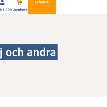
0
Bli fadder
a sidor
Gåvokorg
j och andra