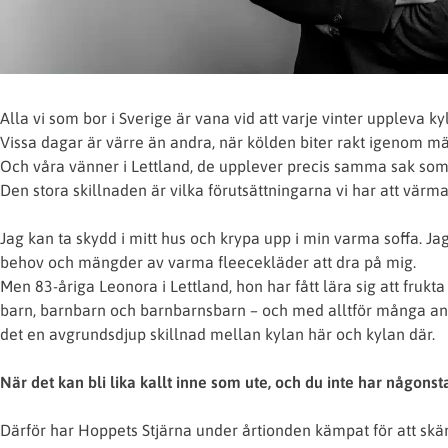
Alla vi som bor i Sverige är vana vid att varje vinter uppleva k
Vissa dagar är värre än andra, när kölden biter rakt igenom m
Och våra vänner i Lettland, de upplever precis samma sak som 
Den stora skillnaden är vilka förutsättningarna vi har att värma
Jag kan ta skydd i mitt hus och krypa upp i min varma soffa. Ja
behov och mängder av varma fleecekläder att dra på mig.
Men 83-åriga Leonora i Lettland, hon har fått lära sig att frukt
barn, barnbarn och barnbarnsbarn – och med alltför många andr
det en avgrundsdjup skillnad mellan kylan här och kylan där.
När det kan bli lika kallt inne som ute, och du inte har någonsta
Därför har Hoppets Stjärna under årtionden kämpat för att skänk