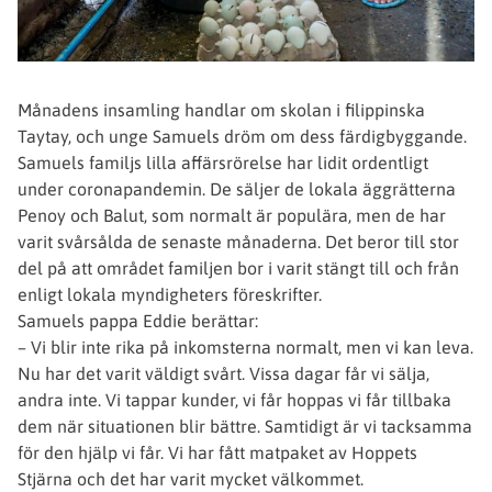
Månadens insamling handlar om skolan i filippinska
Taytay, och unge Samuels dröm om dess färdigbyggande.
Samuels familjs lilla affärsrörelse har lidit ordentligt
under coronapandemin. De säljer de lokala äggrätterna
Penoy och Balut, som normalt är populära, men de har
varit svårsålda de senaste månaderna. Det beror till stor
del på att området familjen bor i varit stängt till och från
enligt lokala myndigheters föreskrifter.
Samuels pappa Eddie berättar:
– Vi blir inte rika på inkomsterna normalt, men vi kan leva.
Nu har det varit väldigt svårt. Vissa dagar får vi sälja,
andra inte. Vi tappar kunder, vi får hoppas vi får tillbaka
dem när situationen blir bättre. Samtidigt är vi tacksamma
för den hjälp vi får. Vi har fått matpaket av Hoppets
Stjärna och det har varit mycket välkommet.