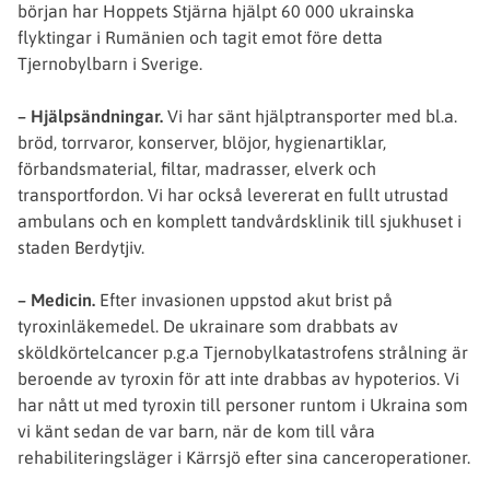
början har Hoppets Stjärna hjälpt 60 000 ukrainska
flyktingar i Rumänien och tagit emot före detta
Tjernobylbarn i Sverige.
– Hjälpsändningar.
Vi har sänt hjälptransporter med bl.a.
bröd, torrvaror, konserver, blöjor, hygienartiklar,
förbandsmaterial, filtar, madrasser, elverk och
transportfordon. Vi har också levererat en fullt utrustad
ambulans och en komplett tandvårdsklinik till sjukhuset i
staden Berdytjiv.
– Medicin.
Efter invasionen uppstod akut brist på
tyroxinläkemedel. De ukrainare som drabbats av
sköldkörtelcancer p.g.a Tjernobylkatastrofens strålning är
beroende av tyroxin för att inte drabbas av hypoterios. Vi
har nått ut med tyroxin till personer runtom i Ukraina som
vi känt sedan de var barn, när de kom till våra
rehabiliteringsläger i Kärrsjö efter sina canceroperationer.