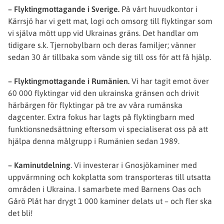
– Flyktingmottagande i Sverige.
På vårt huvudkontor i
Kärrsjö har vi gett mat, logi och omsorg till flyktingar som
vi själva mött upp vid Ukrainas gräns. Det handlar om
tidigare s.k. Tjernobylbarn och deras familjer; vänner
sedan 30 år tillbaka som vände sig till oss för att få hjälp.
– Flyktingmottagande i Rumänien.
Vi har tagit emot över
60 000 flyktingar vid den ukrainska gränsen och drivit
härbärgen för flyktingar på tre av våra rumänska
dagcenter. Extra fokus har lagts på flyktingbarn med
funktionsnedsättning eftersom vi specialiserat oss på att
hjälpa denna målgrupp i Rumänien sedan 1989.
– Kaminutdelning
. Vi investerar i Gnosjökaminer med
uppvärmning och kokplatta som transporteras till utsatta
områden i Ukraina. I samarbete med Barnens Oas och
Gårö Plåt har drygt 1 000 kaminer delats ut – och fler ska
det bli!