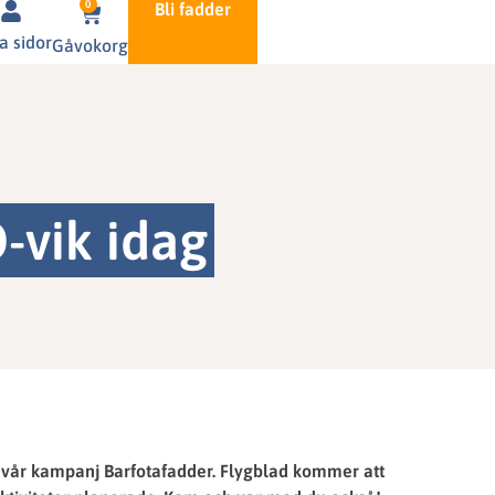
0
Bli fadder
a sidor
Gåvokorg
-vik idag
r vår kampanj Barfotafadder. Flygblad kommer att