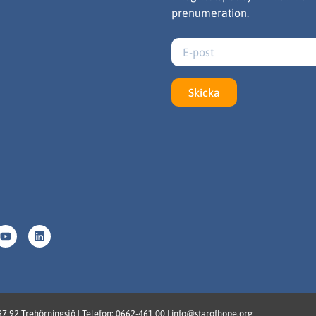
prenumeration.
Skicka
97 92 Trehörningsjö | Telefon: 0662-461 00 | info@starofhope.org