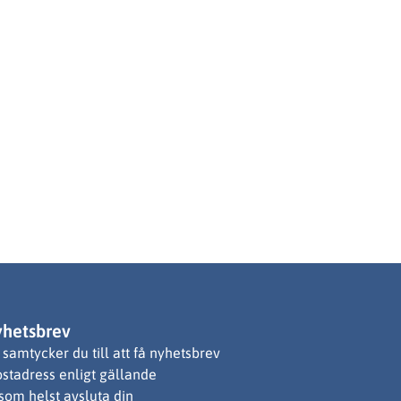
yhetsbrev
samtycker du till att få nyhetsbrev
ostadress enligt gällande
 som helst avsluta din