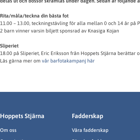
delas ut och bössor skramlas under dagen. Sedan är följande a
Rita/måla/teckna din bästa fot
11.00 – 13.00, teckningstävling för alla mellan 0 och 14 år på P
2 barn vinner varsin biljett sponsrad av Knasiga Kojan
Sliperiet
18.00 på Sliperiet, Eric Eriksson från Hoppets Stjärna berättar
Läs gärna mer om
vår barfotakampanj här
Hoppets Stjärna
Fadderskap
Om oss
Våra fadderskap