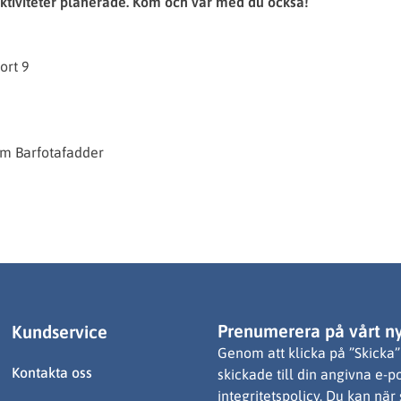
ktiviteter planerade. Kom och var med du också!
ort 9
 om Barfotafadder
Prenumerera på vårt n
Kundservice
Genom att klicka på ”Skicka” 
Kontakta oss
skickade till din angivna e-p
integritetspolicy. Du kan när