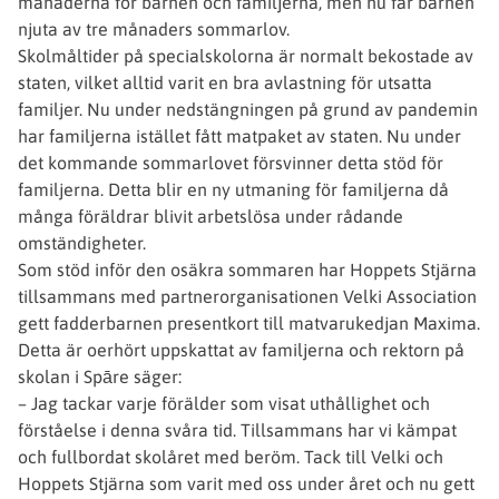
månaderna för barnen och familjerna, men nu får barnen
njuta av tre månaders sommarlov.
Skolmåltider på specialskolorna är normalt bekostade av
staten, vilket alltid varit en bra avlastning för utsatta
familjer. Nu under nedstängningen på grund av pandemin
har familjerna istället fått matpaket av staten. Nu under
det kommande sommarlovet försvinner detta stöd för
familjerna. Detta blir en ny utmaning för familjerna då
många föräldrar blivit arbetslösa under rådande
omständigheter.
Som stöd inför den osäkra sommaren har Hoppets Stjärna
tillsammans med partnerorganisationen Velki Association
gett fadderbarnen presentkort till matvarukedjan Maxima.
Detta är oerhört uppskattat av familjerna och rektorn på
skolan i Spāre säger:
– Jag tackar varje förälder som visat uthållighet och
förståelse i denna svåra tid. Tillsammans har vi kämpat
och fullbordat skolåret med beröm. Tack till Velki och
Hoppets Stjärna som varit med oss under året och nu gett