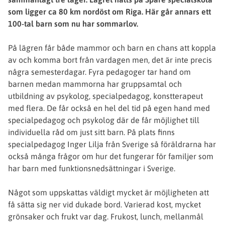
som ligger ca 80 km nordöst om Riga. Här går annars ett
100-tal barn som nu har sommarlov.
På lägren får både mammor och barn en chans att koppla
av och komma bort från vardagen men, det är inte precis
några semesterdagar. Fyra pedagoger tar hand om
barnen medan mammorna har gruppsamtal och
utbildning av psykolog, specialpedagog, konstterapeut
med flera. De får också en hel del tid på egen hand med
specialpedagog och psykolog där de får möjlighet till
individuella råd om just sitt barn. På plats finns
specialpedagog Inger Lilja från Sverige så föräldrarna har
också många frågor om hur det fungerar för familjer som
har barn med funktionsnedsättningar i Sverige.
Något som uppskattas väldigt mycket är möjligheten att
få sätta sig ner vid dukade bord. Varierad kost, mycket
grönsaker och frukt var dag. Frukost, lunch, mellanmål