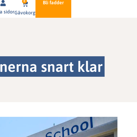
0
Bli fadder
a sidor
Gåvokorg
nerna snart klar