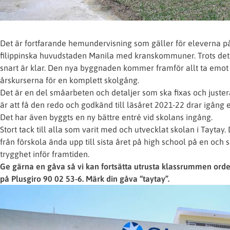
Det är fortfarande hemundervisning som gäller för eleverna på
filippinska huvudstaden Manila med kranskommuner. Trots det 
snart är klar. Den nya byggnaden kommer framför allt ta emot 
årskurserna för en komplett skolgång.
Det är en del småarbeten och detaljer som ska fixas och juste
är att få den redo och godkänd till läsåret 2021-22 drar igång
Det har även byggts en ny bättre entré vid skolans ingång.
Stort tack till alla som varit med och utvecklat skolan i Taytay.
från förskola ända upp till sista året på high school på en oc
trygghet inför framtiden.
Ge gärna en gåva så vi kan fortsätta utrusta klassrummen ordent
på Plusgiro 90 02 53-6. Märk din gåva “taytay”.