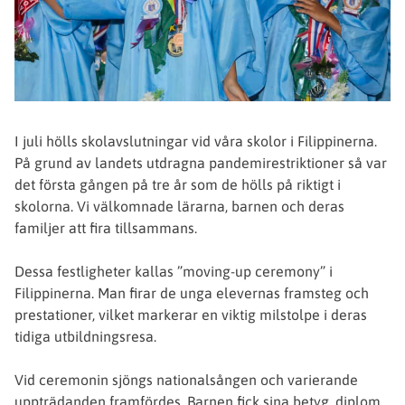
I juli hölls skolavslutningar vid våra skolor i Filippinerna.
På grund av landets utdragna pandemirestriktioner så var
det första gången på tre år som de hölls på riktigt i
skolorna. Vi välkomnade lärarna, barnen och deras
familjer att fira tillsammans.
Dessa festligheter kallas ”moving-up ceremony” i
Filippinerna. Man firar de unga elevernas framsteg och
prestationer, vilket markerar en viktig milstolpe i deras
tidiga utbildningsresa.
Vid ceremonin sjöngs nationalsången och varierande
uppträdanden framfördes. Barnen fick sina betyg, diplom