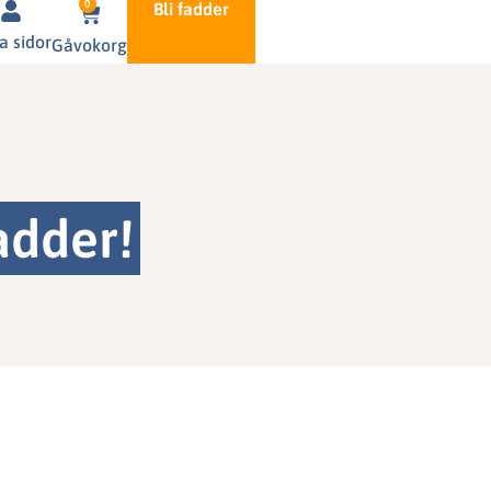
0
Bli fadder
a sidor
Gåvokorg
adder!