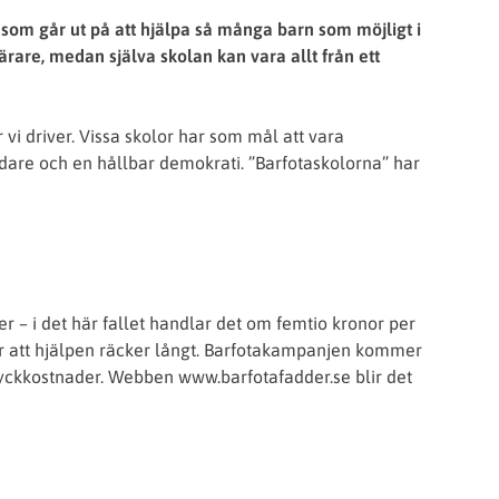
 som går ut på att hjälpa så många barn som möjligt i
lärare, medan själva skolan kan vara allt från ett
 vi driver. Vissa skolor har som mål att vara
are och en hållbar demokrati. ”Barfotaskolorna” har
– i det här fallet handlar det om femtio kronor per
ör att hjälpen räcker långt. Barfotakampanjen kommer
h tryckkostnader. Webben www.barfotafadder.se blir det