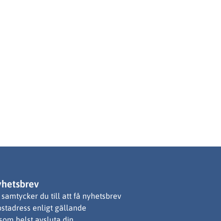
yhetsbrev
samtycker du till att få nyhetsbrev
ostadress enligt gällande
 som helst avsluta din