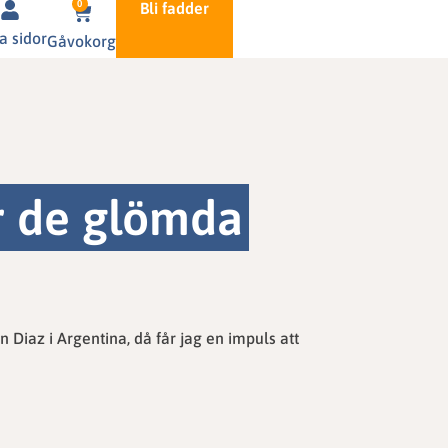
0
Bli fadder
a sidor
Gåvokorg
ör de glömda
iaz i Argentina, då får jag en impuls att