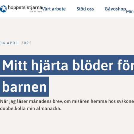
Vårt arbete
Stöd oss
Gåvoshop
Min
14 APRIL 2025
Mitt hjärta blöder f
barnen
När jag läser månadens brev, om misären hemma hos syskonen D
dubbelkolla min almanacka.