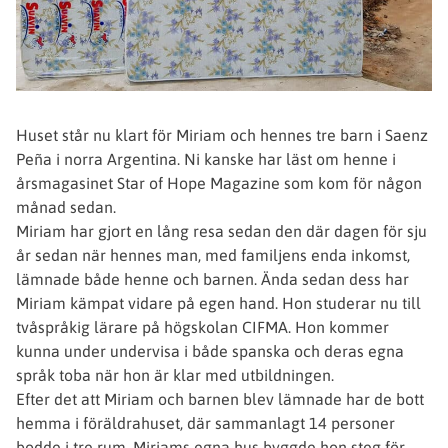
Huset står nu klart för Miriam och hennes tre barn i Saenz
Peña i norra Argentina. Ni kanske har läst om henne i
årsmagasinet Star of Hope Magazine som kom för någon
månad sedan.
Miriam har gjort en lång resa sedan den där dagen för sju
år sedan när hennes man, med familjens enda inkomst,
lämnade både henne och barnen. Ända sedan dess har
Miriam kämpat vidare på egen hand. Hon studerar nu till
tvåspråkig lärare på högskolan CIFMA. Hon kommer
kunna under undervisa i både spanska och deras egna
språk toba när hon är klar med utbildningen.
Efter det att Miriam och barnen blev lämnade har de bott
hemma i föräldrahuset, där sammanlagt 14 personer
bodde i tre rum. Miriams egna hus byggde hon steg för