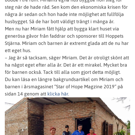
steg när de hade råd. Sen kom den ekonomiska krisen för
några år sedan och hon hade inte möjlighet att fullfölja
husbygget. Så de har bott väldigt trångt i många år.
Men nu har Miriam fått hjälp att bygga klart huset via
generösa gåvor från faddrar och sponsorer till Hoppets
Stjärna. Miriam och barnen är extremt glada att de nu har
ett eget hus.
– Jag är så tacksam, säger Miriam. Det är otroligt skönt att
ha något eget efter alla år. Det är ett mirakel. Mycket bra
för barnen också. Tack till alla som gjort detta möjligt.
Du kan läsa en längre bakgrundsartikel om Miriam och
barnen i årsmagasinet ”Star of Hope Magzine 2019” på
sidan 14 genom att
klicka här.