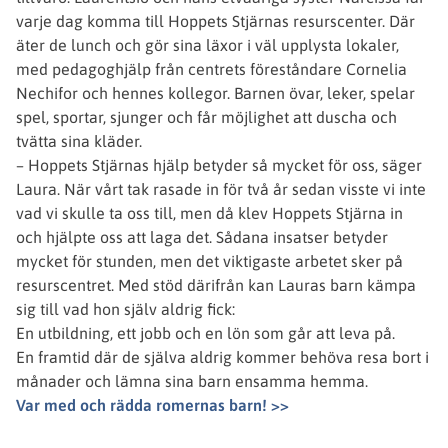
varje dag komma till Hoppets Stjärnas resurscenter. Där
äter de lunch och gör sina läxor i väl upplysta lokaler,
med pedagoghjälp från centrets föreståndare Cornelia
Nechifor och hennes kollegor. Barnen övar, leker, spelar
spel, sportar, sjunger och får möjlighet att duscha och
tvätta sina kläder.
– Hoppets Stjärnas hjälp betyder så mycket för oss, säger
Laura. När vårt tak rasade in för två år sedan visste vi inte
vad vi skulle ta oss till, men då klev Hoppets Stjärna in
och hjälpte oss att laga det. Sådana insatser betyder
mycket för stunden, men det viktigaste arbetet sker på
resurscentret. Med stöd därifrån kan Lauras barn kämpa
sig till vad hon själv aldrig fick:
En utbildning, ett jobb och en lön som går att leva på.
En framtid där de själva aldrig kommer behöva resa bort i
månader och lämna sina barn ensamma hemma.
Var med och rädda romernas barn! >>