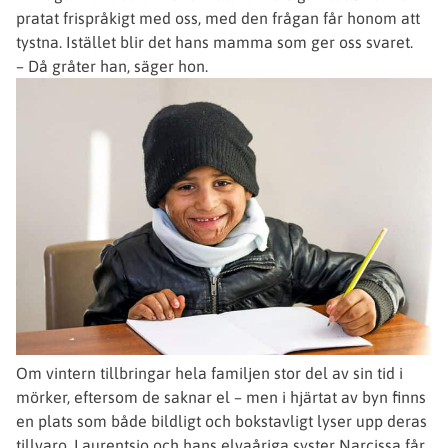
pratat frispråkigt med oss, med den frågan får honom att
tystna. Istället blir det hans mamma som ger oss svaret.
– Då gråter han, säger hon.
Om vintern tillbringar hela familjen stor del av sin tid i
mörker, eftersom de saknar el – men i hjärtat av byn finns
en plats som både bildligt och bokstavligt lyser upp deras
tillvaro. Laurentsio och hans elvaåriga syster Narcissa får