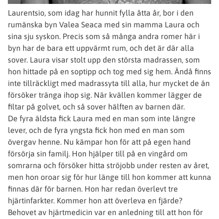
Laurentsio, som idag har hunnit fylla åtta år, bor i den
rumänska byn Valea Seaca med sin mamma Laura och
sina sju syskon. Precis som så många andra romer här i
byn har de bara ett uppvärmt rum, och det är där alla
sover. Laura visar stolt upp den största madrassen, som
hon hittade på en soptipp och tog med sig hem. Ändå finns
inte tillräckligt med madrassyta till alla, hur mycket de än
försöker tränga ihop sig. När kvällen kommer lägger de
filtar på golvet, och så sover hälften av barnen där.
De fyra äldsta fick Laura med en man som inte längre
lever, och de fyra yngsta fick hon med en man som
övergav henne. Nu kämpar hon för att på egen hand
försörja sin familj. Hon hjälper till på en vingård om
somrarna och försöker hitta ströjobb under resten av året,
men hon oroar sig för hur länge till hon kommer att kunna
finnas där för barnen. Hon har redan överlevt tre
hjärtinfarkter. Kommer hon att överleva en fjärde?
Behovet av hjärtmedicin var en anledning till att hon för