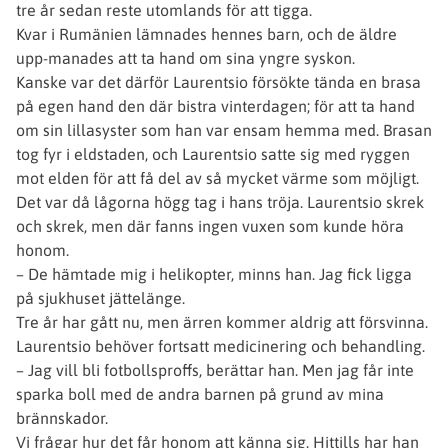
tre år sedan reste utomlands för att tigga.
Kvar i Rumänien lämnades hennes barn, och de äldre
upp-manades att ta hand om sina yngre syskon.
Kanske var det därför Laurentsio försökte tända en brasa
på egen hand den där bistra vinterdagen; för att ta hand
om sin lillasyster som han var ensam hemma med. Brasan
tog fyr i eldstaden, och Laurentsio satte sig med ryggen
mot elden för att få del av så mycket värme som möjligt.
Det var då lågorna högg tag i hans tröja. Laurentsio skrek
och skrek, men där fanns ingen vuxen som kunde höra
honom.
– De hämtade mig i helikopter, minns han. Jag fick ligga
på sjukhuset jättelänge.
Tre år har gått nu, men ärren kommer aldrig att försvinna.
Laurentsio behöver fortsatt medicinering och behandling.
– Jag vill bli fotbollsproffs, berättar han. Men jag får inte
sparka boll med de andra barnen på grund av mina
brännskador.
Vi frågar hur det får honom att känna sig. Hittills har han