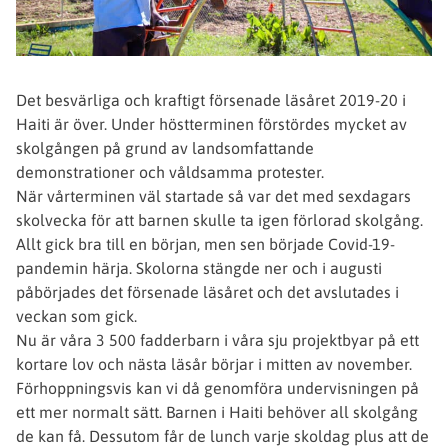
Det besvärliga och kraftigt försenade läsåret 2019-20 i
Haiti är över. Under höstterminen förstördes mycket av
skolgången på grund av landsomfattande
demonstrationer och våldsamma protester.
När vårterminen väl startade så var det med sexdagars
skolvecka för att barnen skulle ta igen förlorad skolgång.
Allt gick bra till en början, men sen började Covid-19-
pandemin härja. Skolorna stängde ner och i augusti
påbörjades det försenade läsåret och det avslutades i
veckan som gick.
Nu är våra 3 500 fadderbarn i våra sju projektbyar på ett
kortare lov och nästa läsår börjar i mitten av november.
Förhoppningsvis kan vi då genomföra undervisningen på
ett mer normalt sätt. Barnen i Haiti behöver all skolgång
de kan få. Dessutom får de lunch varje skoldag plus att de