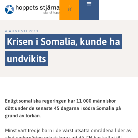
0
4 AUGUSTI 2011
Krisen i Somalia, kunde ha
undvikits
Enligt somaliska regeringen har 11 000 människor
dött under de senaste 45 dagarna i södra Somalia på
grund av torkan.
Minst vart tredje barn i de värst utsatta områdena lider av
akut under­näring och riskerar att dö. FN har kallat till