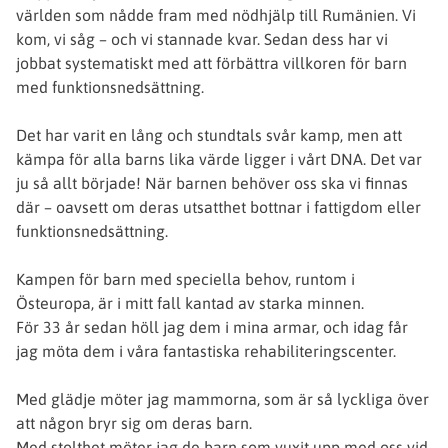
världen som nådde fram med nödhjälp till Rumänien. Vi
kom, vi såg – och vi stannade kvar. Sedan dess har vi
jobbat systematiskt med att förbättra villkoren för barn
med funktionsnedsättning.
Det har varit en lång och stundtals svår kamp, men att
kämpa för alla barns lika värde ligger i vårt DNA. Det var
ju så allt började! När barnen behöver oss ska vi finnas
där – oavsett om deras utsatthet bottnar i fattigdom eller
funktionsnedsättning.
Kampen för barn med speciella behov, runtom i
Östeuropa, är i mitt fall kantad av starka minnen.
För 33 år sedan höll jag dem i mina armar, och idag får
jag möta dem i våra fantastiska rehabiliteringscenter.
Med glädje möter jag mammorna, som är så lyckliga över
att någon bryr sig om deras barn.
Med stolthet möter jag de barn som vuxit upp med oss vid