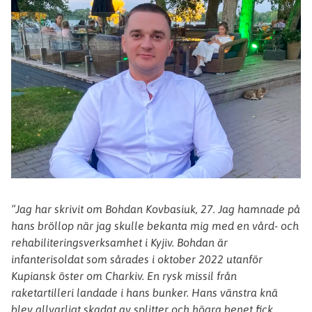
”Jag har skrivit om Bohdan Kovbasiuk, 27. Jag hamnade på
hans bröllop när jag skulle bekanta mig med en vård- och
rehabiliteringsverksamhet i Kyjiv. Bohdan är
infanterisoldat som sårades i oktober 2022 utanför
Kupiansk öster om Charkiv. En rysk missil från
raketartilleri landade i hans bunker. Hans vänstra knä
blev allvarligt skadat av splitter och högra benet fick