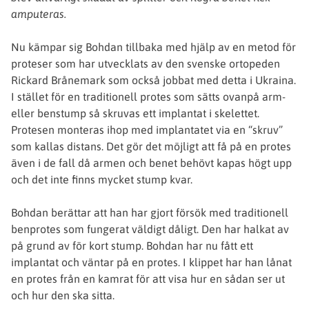
amputeras.
Nu kämpar sig Bohdan tillbaka med hjälp av en metod för
proteser som har utvecklats av den svenske ortopeden
Rickard Brånemark som också jobbat med detta i Ukraina.
I stället för en traditionell protes som sätts ovanpå arm-
eller benstump så skruvas ett implantat i skelettet.
Protesen monteras ihop med implantatet via en “skruv”
som kallas distans. Det gör det möjligt att få på en protes
även i de fall då armen och benet behövt kapas högt upp
och det inte finns mycket stump kvar.
Bohdan berättar att han har gjort försök med traditionell
benprotes som fungerat väldigt dåligt. Den har halkat av
på grund av för kort stump. Bohdan har nu fått ett
implantat och väntar på en protes. I klippet har han lånat
en protes från en kamrat för att visa hur en sådan ser ut
och hur den ska sitta.