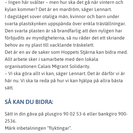
– Ingen här svälter – men hur ska det gå när vintern och
kylan kommer? Det är en mardröm, säger Lennart.
I dagsläget sover otaliga män, kvinnor och barn under
svarta plastskynken uppspända över enkla träställningar.
Den svarta plasten är så brandfarlig att den nyligen har
förbjudits av myndigheterna, så nu råder det ett skriande
behov av ny plast till vacklande träskelett.
Det är en av de saker som Hoppets Stjärna kan bidra med.
Allt arbete sker i samarbete med den lokala
organisationen Calais Migrant Solidarity.
– Vi ska göra allt vi kan, säger Lennart. Det är därför vi är
här nu. Vi ska ta reda på hur vi kan hjälpa på allra bästa
sätt.
SÅ KAN DU BIDRA:
Sätt in din gåva på plusgiro 90 02 53-6 eller bankgiro 900-
2536.
Märk inbetalningen ”flyktingar”.