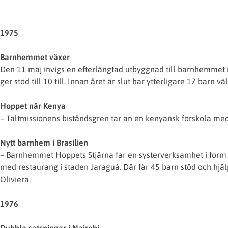
1975
Barnhemmet växer
Den 11 maj invigs en efterlängtad utbyggnad till barnhemmet
ger stöd till 10 till. Innan året är slut har ytterligare 17 barn 
Hoppet når Kenya
– Tältmissionens biståndsgren tar an en kenyansk förskola med 
Nytt barnhem i Brasilien
– Barnhemmet Hoppets Stjärna får en systerverksamhet i form a
med restaurang i staden Jaraguá. Där får 45 barn stöd och hjä
Oliviera.
1976
Dubbla satsningar i Nairobi