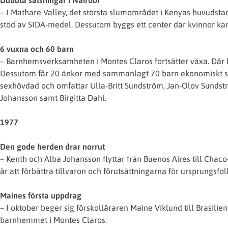
– I Mathare Valley, det största slumområdet i Kenyas huvudstad 
stöd av SIDA-medel. Dessutom byggs ett center där kvinnor ka
6 vuxna och 60 barn
– Barnhemsverksamheten i Montes Claros fortsätter växa. Där bor
Dessutom får 20 änkor med sammanlagt 70 barn ekonomiskt st
sexhövdad och omfattar Ulla-Britt Sundström, Jan-Olov Sundstr
Johansson samt Birgitta Dahl.
1977
Den gode herden drar norrut
– Kenth och Alba Johansson flyttar från Buenos Aires till Chaco
är att förbättra tillvaron och förutsättningarna för ursprungsfol
Maines första uppdrag
– I oktober beger sig förskolläraren Maine Viklund till Brasili
barnhemmet i Montes Claros.