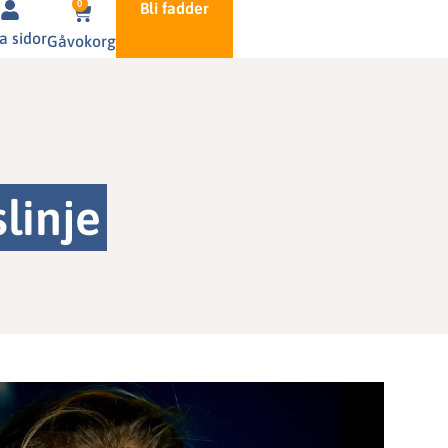
0
Bli fadder
a sidor
Gåvokorg
linje