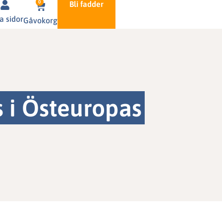
0
Bli fadder
a sidor
Gåvokorg
s i Östeuropas