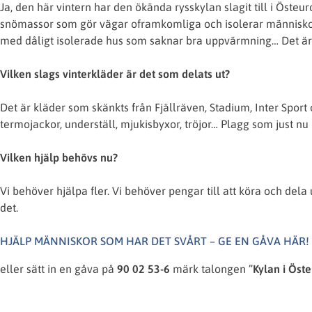
Ja, den här vintern har den ökända rysskylan slagit till i Öst
snömassor som gör vägar oframkomliga och isolerar människo
med dåligt isolerade hus som saknar bra uppvärmning… Det är 
Vilken slags vinterkläder är det som delats ut?
Det är kläder som skänkts från Fjällräven, Stadium, Inter Spor
termojackor, underställ, mjukisbyxor, tröjor… Plagg som just nu 
Vilken hjälp behövs nu?
Vi behöver hjälpa fler. Vi behöver pengar till att köra och dela
det.
HJÄLP MÄNNISKOR SOM HAR DET SVÅRT – GE EN GÅVA HÄR!
eller sätt in en gåva på
90 02 53-6
märk talongen ”
Kylan i Öst