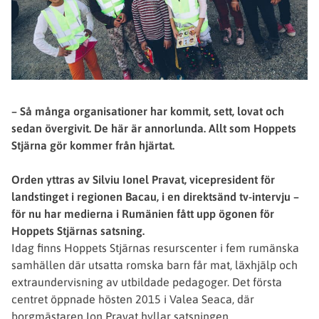
– Så många organisationer har kommit, sett, lovat och
sedan övergivit. De här är annorlunda. Allt som Hoppets
Stjärna gör kommer från hjärtat.
Orden yttras av Silviu Ionel Pravat, vicepresident för
landstinget i regionen Bacau, i en direktsänd tv-intervju –
för nu har medierna i Rumänien fått upp ögonen för
Hoppets Stjärnas satsning.
Idag finns Hoppets Stjärnas resurscenter i fem rumänska
samhällen där utsatta romska barn får mat, läxhjälp och
extraundervisning av utbildade pedagoger. Det första
centret öppnade hösten 2015 i Valea Seaca, där
borgmästaren Ion Pravat hyllar satsningen.