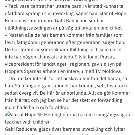
– Tack vare centret har utsatta barn i vår stad kunnat ta
ofattbara språng i sin utveckling, säger han. Star of Hope
Romanias samordnare Gabi Raducanu ser hur
utbildningssatsningen är på väg att bryta en ond cirkel.
– Nästan alla de här barnen kommer från familjer som
levt i fattigdom i generation efter generation, säger hon.
De har föräldrar som saknar utbildning, och som därför
inte har någon chans att få jobb. Silviu Ionel Pravat,
vicepresident för landstinget i regionen, gav sin syn på
Hoppets Stjärnas arbete i en intervju med TV Moldova.
– Ord räcker inte till för att beskriva hur bra det här är, sa
han. Så många organisationer har kommit, sett, lovat och
sedan övergivit. De här är annorlunda. Allt de gör kommer
från hjärtat, och jag kan se hur det skett en förvandling
inom både barn och föräldrar.
Gabi Raducanu gläds över barnens utveckling och lyfter