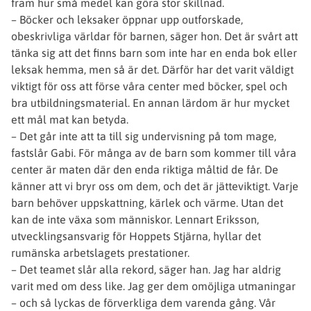
fram hur små medel kan göra stor skillnad.
– Böcker och leksaker öppnar upp outforskade,
obeskrivliga världar för barnen, säger hon. Det är svårt att
tänka sig att det finns barn som inte har en enda bok eller
leksak hemma, men så är det. Därför har det varit väldigt
viktigt för oss att förse våra center med böcker, spel och
bra utbildningsmaterial. En annan lärdom är hur mycket
ett mål mat kan betyda.
– Det går inte att ta till sig undervisning på tom mage,
fastslår Gabi. För många av de barn som kommer till våra
center är maten där den enda riktiga måltid de får. De
känner att vi bryr oss om dem, och det är jätteviktigt. Varje
barn behöver uppskattning, kärlek och värme. Utan det
kan de inte växa som människor. Lennart Eriksson,
utvecklingsansvarig för Hoppets Stjärna, hyllar det
rumänska arbetslagets prestationer.
– Det teamet slår alla rekord, säger han. Jag har aldrig
varit med om dess like. Jag ger dem omöjliga utmaningar
– och så lyckas de förverkliga dem varenda gång. Vår