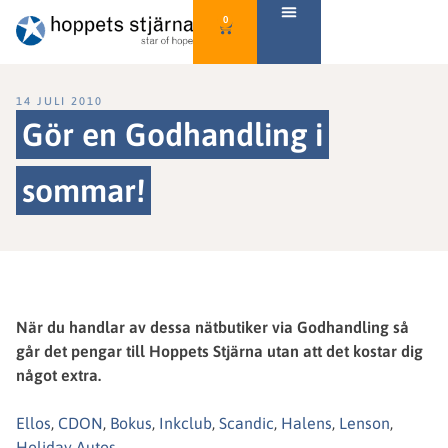
0
14 JULI 2010
Gör en Godhandling i
sommar!
När du handlar av dessa nätbutiker via Godhandling så
går det pengar till Hoppets Stjärna utan att det kostar dig
något extra.
Ellos
,
CDON
,
Bokus
,
Inkclub
,
Scandic
,
Halens
,
Lenson
,
Holiday Autos
.