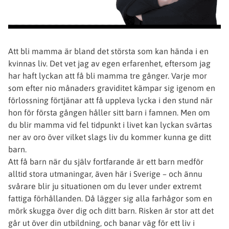
Att bli mamma är bland det största som kan hända i en
kvinnas liv. Det vet jag av egen erfarenhet, eftersom jag
har haft lyckan att få bli mamma tre gånger. Varje mor
som efter nio månaders graviditet kämpar sig igenom en
förlossning förtjänar att få uppleva lycka i den stund när
hon för första gången håller sitt barn i famnen. Men om
du blir mamma vid fel tidpunkt i livet kan lyckan svärtas
ner av oro över vilket slags liv du kommer kunna ge ditt
barn.
Att få barn när du själv fortfarande är ett barn medför
alltid stora utmaningar, även här i Sverige – och ännu
svårare blir ju situationen om du lever under extremt
fattiga förhållanden. Då lägger sig alla farhågor som en
mörk skugga över dig och ditt barn. Risken är stor att det
går ut över din utbildning, och banar väg för ett liv i