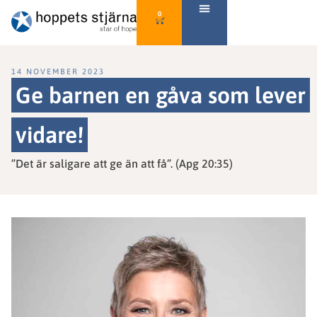
0
14 NOVEMBER 2023
Ge barnen en gåva som lever
vidare!
”Det är saligare att ge än att få”. (Apg 20:35)