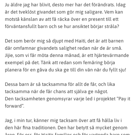
Ju äldre jag har blivit, desto mer har det förändrats. Idag
är det tveklöst givandet som gör mig saligare. Vem kan
motstå känslan av att få räcka över en present till ett
förväntansfullt barn och se hur ansiktet börjar stråla?
Det som berör mig så djupt med Haiti, det är att barnen
där omfamnar givandets salighet redan när de är små.
Jijie, som vi får möta denna månad, är ett hjärtevärmande
exempel på det. Tänk att redan som femåring börja
planera för en gåva du ska ge till din vän när du fyllt sju!
Dessa barn är så tacksamma för allt de får, och lika
tacksamma när de får chans att själva ge något.
Den tacksamheten genomsyrar varje led i projektet ”Pay it
forward”.
Jag, i min tur, känner mig tacksam över att få hålla liv i
den här fina traditionen. Den har betytt så mycket genom
åren. För oss, för Haitis familjer och för vartenda barn som