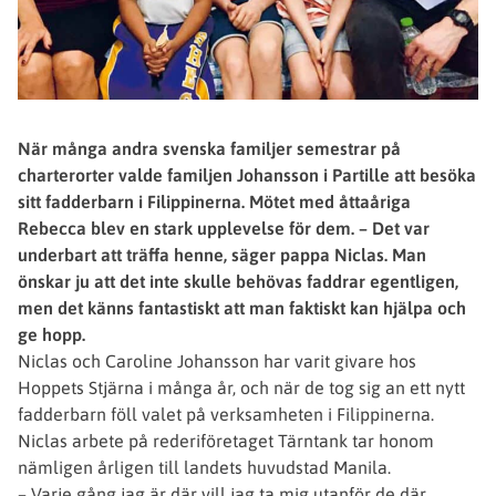
När många andra svenska familjer semestrar på
charterorter valde familjen Johansson i Partille att besöka
sitt fadderbarn i Filippinerna. Mötet med åttaåriga
Rebecca blev en stark upplevelse för dem. – Det var
underbart att träffa henne, säger pappa Niclas. Man
önskar ju att det inte skulle behövas faddrar egentligen,
men det känns fantastiskt att man faktiskt kan hjälpa och
ge hopp.
Niclas och Caroline Johansson har varit givare hos
Hoppets Stjärna i många år, och när de tog sig an ett nytt
fadderbarn föll valet på verksamheten i Filippinerna.
Niclas arbete på rederiföretaget Tärntank tar honom
nämligen årligen till landets huvudstad Manila.
– Varje gång jag är där vill jag ta mig utanför de där