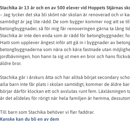
Stachika är 13 år och en av 500 elever vid Hoppets Stjärnas sko
– Jag tycker det ska bli skönt när skolan är renoverad och vi ka
samtidigt är jag lite rädd. De som bygger kommer nog att se til
betongbyggnader, så för mig får renoveringen gärna ta lång tid
Stachika är inte den enda som är rädd för betongbyggnader, for
Haiti som upplever ångest inför att gå in i byggnader av betong 
betongbyggnaderna som nära och kära fastnade utan möjlighet a
jordbävningen, hon hann ta sig ut men en bror och hans flickv
äldre bror.
Stachika går i årskurs åtta och har alltså börjat secondary sc
alla barn inte får plats i skolan samtidigt, kommer de äldre ba
börjar därför klockan ett och avslutas runt fem. Läxläsningen t
är det alldeles för rörigt när hela familjen är hemma, dessutom 
Till barn som Stachika behöver vi fler faddrar.
Kanske kan du bli en av dem