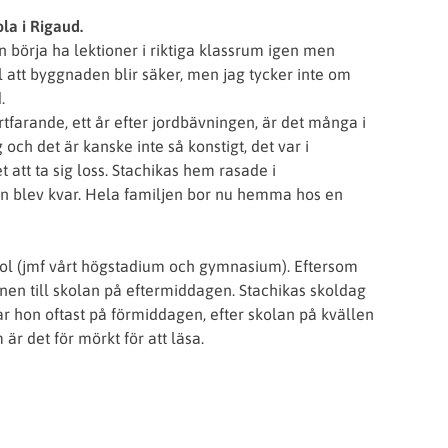
la i Rigaud.
n börja ha lektioner i riktiga klassrum igen men
l att byggnaden blir säker, men jag tycker inte om
.
tfarande, ett år efter jordbävningen, är det många i
och det är kanske inte så konstigt, det var i
tt ta sig loss. Stachikas hem rasade i
än blev kvar. Hela familjen bor nu hemma hos en
hool (jmf vårt högstadium och gymnasium). Eftersom
rnen till skolan på eftermiddagen. Stachikas skoldag
ar hon oftast på förmiddagen, efter skolan på kvällen
är det för mörkt för att läsa.