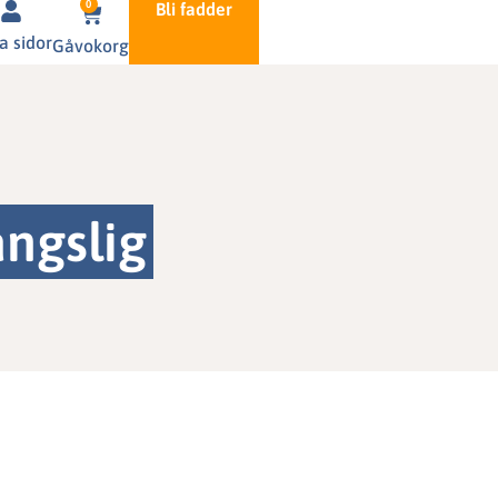
0
Bli fadder
a sidor
Gåvokorg
ngslig