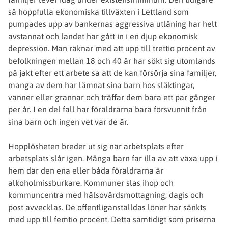
så hoppfulla ekonomiska tillväxten i Lettland som
pumpades upp av bankernas aggressiva utlåning har helt
avstannat och landet har gått in i en djup ekonomisk
depression. Man räknar med att upp till trettio procent av
befolkningen mellan 18 och 40 år har sökt sig utomlands
på jakt efter ett arbete så att de kan försörja sina familjer,
många av dem har lämnat sina barn hos släktingar,
vänner eller grannar och träffar dem bara ett par gånger
per år. I en del fall har föräldrarna bara försvunnit från
sina barn och ingen vet var de är.
Hopplösheten breder ut sig när arbetsplats efter
arbetsplats slår igen. Många barn far illa av att växa upp i
hem där den ena eller båda föräldrarna är
alkoholmissburkare. Kommuner slås ihop och
kommuncentra med hälsovårdsmottagning, dagis och
post avvecklas. De offentliganställdas löner har sänkts
med upp till femtio procent. Detta samtidigt som priserna