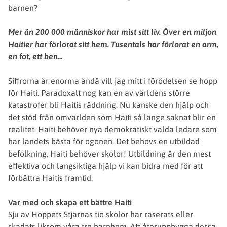
barnen?
Mer än 200 000 människor har mist sitt liv. Över en miljon
Haitier har förlorat sitt hem. Tusentals har förlorat en arm,
en fot, ett ben…
Siffrorna är enorma ändå vill jag mitt i förödelsen se hopp
för Haiti. Paradoxalt nog kan en av världens större
katastrofer bli Haitis räddning. Nu kanske den hjälp och
det stöd från omvärlden som Haiti så länge saknat blir en
realitet. Haiti behöver nya demokratiskt valda ledare som
har landets bästa för ögonen. Det behövs en utbildad
befolkning, Haiti behöver skolor! Utbildning är den mest
effektiva och långsiktiga hjälp vi kan bidra med för att
förbättra Haitis framtid.
Var med och skapa ett bättre Haiti
Sju av Hoppets Stjärnas tio skolor har raserats eller
skadats liksom våra tre barnhem. Att återuppbygga dessa