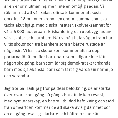
är en enorm utmaning, men inte en omöjlig sådan. Vi
räknar med att vår katastrofinsats kommer att kosta
omkring 18 miljoner kronor, en enorm summa som ska
täcka akut hjälp, medicinska insatser, skolverksamhet för
våra 6 000 fadderbarn, krishantering och uppbyggnad av
våra skolor och barnhem. När vi nått hela vägen fram har
vi tio skolor och tre barnhem som är bättre rustade än
någonsin. Vi har tio skolor som kommer att slå upp
portarna för ännu fler barn, barn som tidigare inte fått
någon skolgång, barn som lär sig demokratiskt tänkande,
barn med självkänsla, barn som lärt sig vårda sin närmiljö
och varandra.
Jag tror på Haiti, jag tror på dess befolkning, de är starka
överlevare som gång på gång visat att de kan resa sig.
Med nytt ledarskap, en bättre utbildad befolkning och stöd
från omvärlden kommer de att skaka av sig dammet och
än en gång resa sig, starkare och bättre rustade än