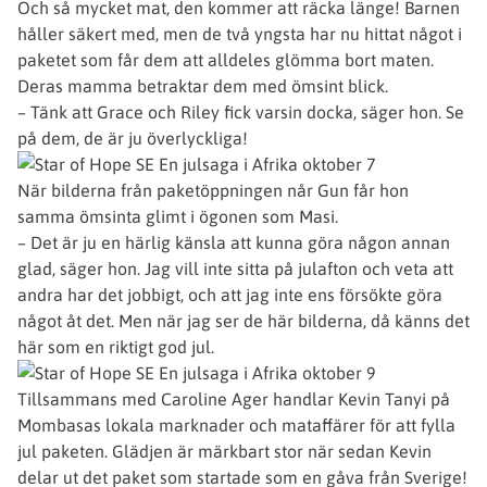
Och så mycket mat, den kommer att räcka länge! Barnen
håller säkert med, men de två yngsta har nu hittat något i
paketet som får dem att alldeles glömma bort maten.
Deras mamma betraktar dem med ömsint blick.
– Tänk att Grace och Riley fick varsin docka, säger hon. Se
på dem, de är ju överlyckliga!
När bilderna från paketöppningen når Gun får hon
samma ömsinta glimt i ögonen som Masi.
– Det är ju en härlig känsla att kunna göra någon annan
glad, säger hon. Jag vill inte sitta på julafton och veta att
andra har det jobbigt, och att jag inte ens försökte göra
något åt det. Men när jag ser de här bilderna, då känns det
här som en riktigt god jul.
Tillsammans med Caroline Ager handlar Kevin Tanyi på
Mombasas lokala marknader och mataffärer för att fylla
jul paketen. Glädjen är märkbart stor när sedan Kevin
delar ut det paket som startade som en gåva från Sverige!