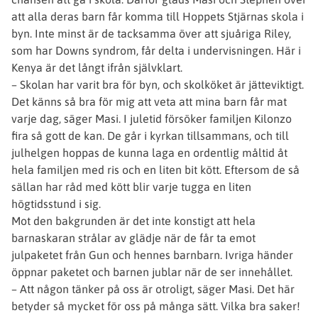
att alla deras barn får komma till Hoppets Stjärnas skola i
byn. Inte minst är de tacksamma över att sjuåriga Riley,
som har Downs syndrom, får delta i undervisningen. Här i
Kenya är det långt ifrån självklart.
– Skolan har varit bra för byn, och skolköket är jätteviktigt.
Det känns så bra för mig att veta att mina barn får mat
varje dag, säger Masi. I juletid försöker familjen Kilonzo
fira så gott de kan. De går i kyrkan tillsammans, och till
julhelgen hoppas de kunna laga en ordentlig måltid åt
hela familjen med ris och en liten bit kött. Eftersom de så
sällan har råd med kött blir varje tugga en liten
högtidsstund i sig.
Mot den bakgrunden är det inte konstigt att hela
barnaskaran strålar av glädje när de får ta emot
julpaketet från Gun och hennes barnbarn. Ivriga händer
öppnar paketet och barnen jublar när de ser innehållet.
– Att någon tänker på oss är otroligt, säger Masi. Det här
betyder så mycket för oss på många sätt. Vilka bra saker!