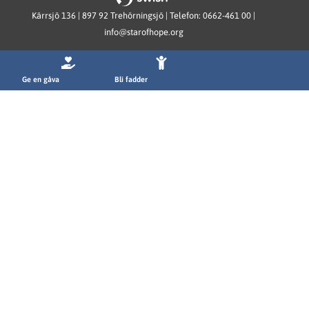
Kärrsjö 136 | 897 92 Trehörningsjö | Telefon: 0662-461 00 |
info@starofhope.org
Ge en gåva
Bli fadder