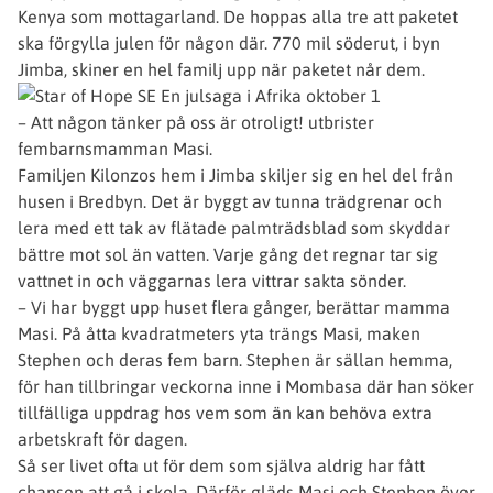
Kenya som mottagarland. De hoppas alla tre att paketet
ska förgylla julen för någon där. 770 mil söderut, i byn
Jimba, skiner en hel familj upp när paketet når dem.
– Att någon tänker på oss är otroligt! utbrister
fembarnsmamman Masi.
Familjen Kilonzos hem i Jimba skiljer sig en hel del från
husen i Bredbyn. Det är byggt av tunna trädgrenar och
lera med ett tak av flätade palmträdsblad som skyddar
bättre mot sol än vatten. Varje gång det regnar tar sig
vattnet in och väggarnas lera vittrar sakta sönder.
– Vi har byggt upp huset flera gånger, berättar mamma
Masi. På åtta kvadratmeters yta trängs Masi, maken
Stephen och deras fem barn. Stephen är sällan hemma,
för han tillbringar veckorna inne i Mombasa där han söker
tillfälliga uppdrag hos vem som än kan behöva extra
arbetskraft för dagen.
Så ser livet ofta ut för dem som själva aldrig har fått
chansen att gå i skola. Därför gläds Masi och Stephen över