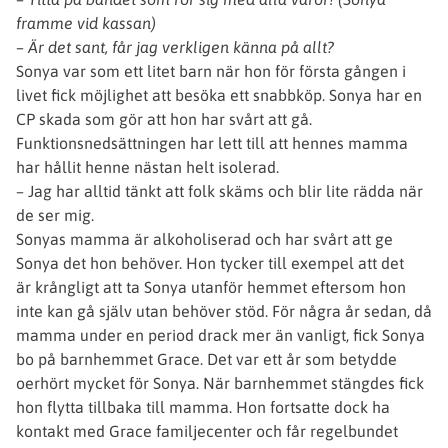
framme vid kassan)
– Är det sant, får jag verkligen känna på allt?
Sonya var som ett litet barn när hon för första gången i
livet fick möjlighet att besöka ett snabbköp. Sonya har en
CP skada som gör att hon har svårt att gå.
Funktionsnedsättningen har lett till att hennes mamma
har hållit henne nästan helt isolerad.
– Jag har alltid tänkt att folk skäms och blir lite rädda när
de ser mig.
Sonyas mamma är alkoholiserad och har svårt att ge
Sonya det hon behöver. Hon tycker till exempel att det
är krångligt att ta Sonya utanför hemmet eftersom hon
inte kan gå själv utan behöver stöd. För några år sedan, då
mamma under en period drack mer än vanligt, fick Sonya
bo på barnhemmet Grace. Det var ett år som betydde
oerhört mycket för Sonya. När barnhemmet stängdes fick
hon flytta tillbaka till mamma. Hon fortsatte dock ha
kontakt med Grace familjecenter och får regelbundet