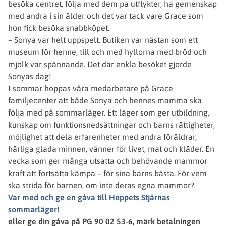
besöka centret, följa med dem på utflykter, ha gemenskap
med andra i sin ålder och det var tack vare Grace som
hon fick besöka snabbköpet.
– Sonya var helt uppspelt. Butiken var nästan som ett
museum för henne, till och med hyllorna med bröd och
mjölk var spännande. Det där enkla besöket gjorde
Sonyas dag!
I sommar hoppas våra medarbetare på Grace
familjecenter att både Sonya och hennes mamma ska
följa med på sommarläger. Ett läger som ger utbildning,
kunskap om funktionsnedsättningar och barns rättigheter,
möjlighet att dela erfarenheter med andra föräldrar,
härliga glada minnen, vänner för livet, mat och kläder. En
vecka som ger många utsatta och behövande mammor
kraft att fortsätta kämpa – för sina barns bästa. För vem
ska strida för barnen, om inte deras egna mammor?
Var med och ge en gåva till Hoppets Stjärnas
sommarläger!
eller ge din gåva på PG 90 02 53-6, märk betalningen