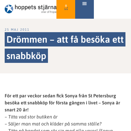
0
25 MAJ 2011
Drömmen – att få besöka ett
snabbköp
För ett par veckor sedan fick Sonya från St Petersburg
besöka ett snabbköp för första gången i livet – Sonya är
snart 20 år!
– Titta vad stor butiken är
– Säljer man mat och kläder på samma ställe?
– Titta på bandet som rör sig med alla varor! (Sonya