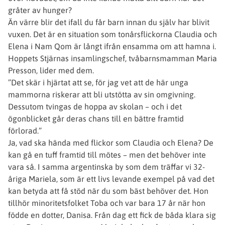
gråter av hunger?
Än värre blir det ifall du får barn innan du själv har blivit
vuxen. Det är en situation som tonårsflickorna Claudia och
Elena i Nam Qom är långt ifrån ensamma om att hamna i.
Hoppets Stjärnas insamlingschef, tvåbarnsmamman Maria
Presson, lider med dem.
”Det skär i hjärtat att se, för jag vet att de här unga
mammorna riskerar att bli utstötta av sin omgivning.
Dessutom tvingas de hoppa av skolan – och i det
ögonblicket går deras chans till en bättre framtid
förlorad.”
Ja, vad ska hända med flickor som Claudia och Elena? De
kan gå en tuff framtid till mötes – men det behöver inte
vara så. I samma argentinska by som dem träffar vi 32-
åriga Mariela, som är ett livs levande exempel på vad det
kan betyda att få stöd när du som bäst behöver det. Hon
tillhör minoritetsfolket Toba och var bara 17 år när hon
födde en dotter, Danisa. Från dag ett fick de båda klara sig