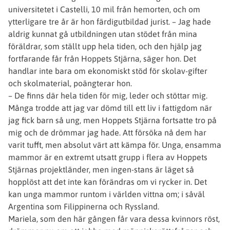
universitetet i Castelli, 10 mil från hemorten, och om
ytterligare tre år är hon färdigutbildad jurist. – Jag hade
aldrig kunnat gå utbildningen utan stödet från mina
föräldrar, som ställt upp hela tiden, och den hjälp jag
fortfarande får från Hoppets Stjärna, säger hon. Det
handlar inte bara om ekonomiskt stöd för skolav-gifter
och skolmaterial, poängterar hon.
– De finns där hela tiden för mig, leder och stöttar mig.
Många trodde att jag var dömd till ett liv i fattigdom när
jag fick barn så ung, men Hoppets Stjärna fortsatte tro på
mig och de drömmar jag hade. Att försöka nå dem har
varit tufft, men absolut värt att kämpa för. Unga, ensamma
mammor är en extremt utsatt grupp i flera av Hoppets
Stjärnas projektländer, men ingen-stans är läget så
hopplöst att det inte kan förändras om vi rycker in. Det
kan unga mammor runtom i världen vittna om; i såväl
Argentina som Filippinerna och Ryssland.
Mariela, som den här gången får vara dessa kvinnors röst,