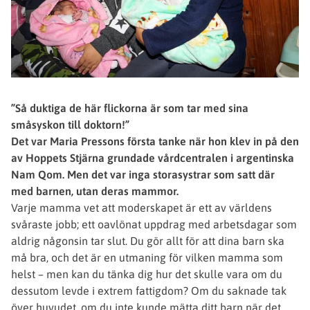
”Så duktiga de här flickorna är som tar med sina
småsyskon till doktorn!”
Det var Maria Pressons första tanke när hon klev in på den
av Hoppets Stjärna grundade vårdcentralen i argentinska
Nam Qom. Men det var inga storasystrar som satt där
med barnen, utan deras mammor.
Varje mamma vet att moderskapet är ett av världens
svåraste jobb; ett oavlönat uppdrag med arbetsdagar som
aldrig någonsin tar slut. Du gör allt för att dina barn ska
må bra, och det är en utmaning för vilken mamma som
helst – men kan du tänka dig hur det skulle vara om du
dessutom levde i extrem fattigdom? Om du saknade tak
över huvudet, om du inte kunde mätta ditt barn när det