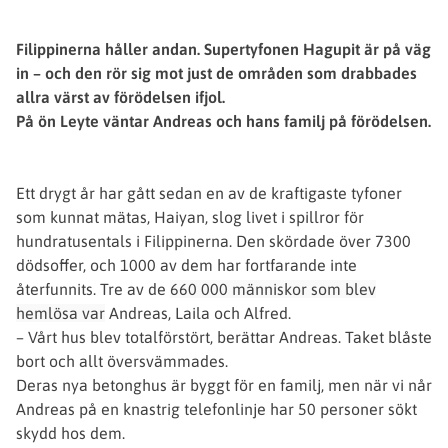
Filippinerna håller andan. Supertyfonen Hagupit är på väg
in – och den rör sig mot just de områden som drabbades
allra värst av förödelsen ifjol.
På ön Leyte väntar Andreas och hans familj på förödelsen.
Ett drygt år har gått sedan en av de kraftigaste tyfoner
som kunnat mätas, Haiyan, slog livet i spillror för
hundratusentals i Filippinerna. Den skördade över 7300
dödsoffer, och 1000 av dem har fortfarande inte
återfunnits. Tre av de
660 000 människor som blev
hemlösa var
Andreas, Laila och Alfred.
­– Vårt hus blev totalförstört, berättar Andreas. Taket blåste
bort och allt översvämmades.
Deras nya betonghus är byggt för en familj, men när vi når
Andreas på en knastrig telefonlinje har 50 personer sökt
skydd hos dem.