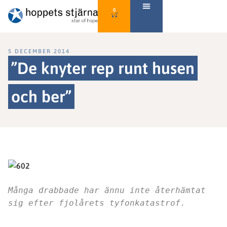
0
5 DECEMBER 2014
”De knyter rep runt husen
och ber”
Många drabbade har ännu inte återhämtat
sig efter fjolårets tyfonkatastrof.