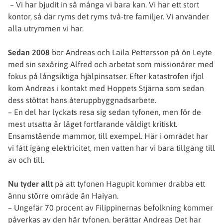
– Vi har bjudit in så många vi bara kan. Vi har ett stort
kontor, så där ryms det ryms två-tre familjer. Vi använder
alla utrymmen vi har.
Sedan 2008
bor Andreas och Laila Pettersson på ön Leyte
med sin sexåring Alfred och arbetat som missionärer med
fokus på långsiktiga hjälpinsatser. Efter katastrofen ifjol
kom Andreas i kontakt med Hoppets Stjärna som sedan
dess stöttat hans återuppbyggnadsarbete.
– En del har lyckats resa sig sedan tyfonen, men för de
mest utsatta är läget fortfarande väldigt kritiskt.
Ensamstående mammor, till exempel. Här i området har
vi fått igång elektricitet, men vatten har vi bara tillgång till
av och till.
Nu tyder allt
på att tyfonen Hagupit kommer drabba ett
ännu större område än Haiyan.
– Ungefär 70 procent av Filippinernas befolkning kommer
påverkas av den här tyfonen. berättar Andreas Det har