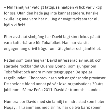
– Min familj var väldigt fattig, så hjälpen vi fick var viktig
för oss. Utan den hade jag inte kunnat studera. Kanske
skulle jag inte vara här nu. Jag är evigt tacksam för all
hjälp vi fick!
Efter avslutat skolgång har David lagt stort fokus på att
vara kulturbärare för Tobafolket. Han har via sitt
engagemang drivit frågor om rättigheter och jämlikhet.
Redan som tonåring var David intresserad av musik och
startade rockbandet Quenos Qompi, som sjunger om
Tobafolket och andra minoritetsgrupper. De spelar
regelbundet i Chacoprovinsen och angränsande provinser.
De spelade bland annat på vår lokalorganisations 30-års
jubileum i Sáenz Peña 2011. David är trummis i bandet.
Numera bor David med sin familj i mindre stad som heter
Noqayi. Tillsammans med sin fru har de två barn: sonen