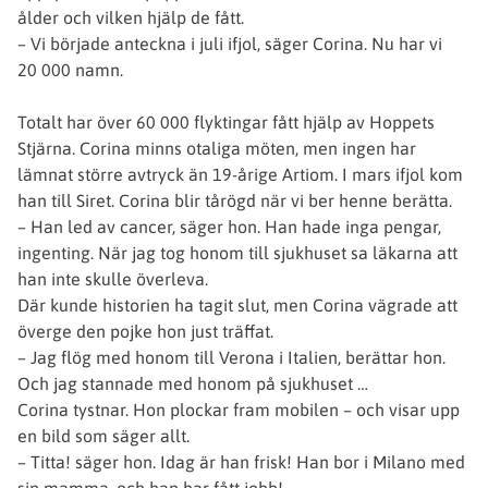
ålder och vilken hjälp de fått.
– Vi började anteckna i juli ifjol, säger Corina. Nu har vi
20 000 namn.
Totalt har över 60 000 flyktingar fått hjälp av Hoppets
Stjärna. Corina minns otaliga möten, men ingen har
lämnat större avtryck än 19-årige Artiom. I mars ifjol kom
han till Siret. Corina blir tårögd när vi ber henne berätta.
– Han led av cancer, säger hon. Han hade inga pengar,
ingenting. När jag tog honom till sjukhuset sa läkarna att
han inte skulle överleva.
Där kunde historien ha tagit slut, men Corina vägrade att
överge den pojke hon just träffat.
– Jag flög med honom till Verona i Italien, berättar hon.
Och jag stannade med honom på sjukhuset …
Corina tystnar. Hon plockar fram mobilen – och visar upp
en bild som säger allt.
– Titta! säger hon. Idag är han frisk! Han bor i Milano med
sin mamma, och han har fått jobb!