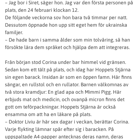
– Jag bor i Siret, säger hon. Jag var den första personen på
plats, den 24 februari klockan 12.
De följande veckorna sov hon bara två timmar per natt.
Dessutom öppnade hon upp sitt eget hem för ukrainska
familjer.
– De hade barn i samma ålder som min tolvåring, så han
försökte lära dem språket och hjälpa dem att integreras.
Från början stod Corina under bar himmel vid gränsen.
Sedan kom ett tält på plats, och idag har Hoppets Stjärna
sin egen barack. Insidan är som en öppen famn. Här finns
sängar, en rullstol och en rullator. Barnen välkomnas av
två stora kramdjur: En glad apa och Mimmi Pigg. Här
erbjuds mat och medicin, och ovanpå micron finns det
gott om teförpackningar. Hoppets Stjärna är också
ensamma om att ha en läkare på plats.
– Doktor Liviu är här sex dagar i veckan, berättar Corina.
Varje flykting lämnar spår efter sig i baracken. På
uppspaltade A4-papper antecknas deras namn, deras