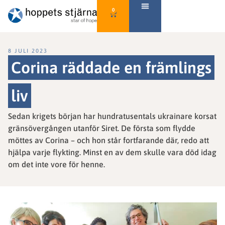
0
8 JULI 2023
Corina räddade en främlings
liv
Sedan krigets början har hundratusentals ukrainare korsat
gränsövergången utanför Siret. De första som flydde
möttes av Corina – och hon står fortfarande där, redo att
hjälpa varje flykting. Minst en av dem skulle vara död idag
om det inte vore för henne.