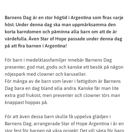
Barnens Dag är en stor högtid i Argentina som firas varje
höst. Under denna dag ska man uppmärksamma den
korta barndomen och påminna alla barn om att de är
värdefulla. Även Star of Hope passade under denna dag
på att fira barnen i Argentina!
För barn i medelklassfamiljer innebär Barnens Dag
presenter, god mat, godis och kanske ett besök på någon
nöjespark med clowner och karuseller.
För många av de barn som lever i fattigdom är Barnens
Dag bara en dag bland alla andra. Kanske får man lite
extra god frukost, men presenter och clowner törs man
knappast hoppas på.
För att även dessa barn skulle få uppelva glädjen i
Barnens Dag, arrangerade Star of Hope Argentina i år en
stor fest för barnen på våra projekt. Det vill säga för barn