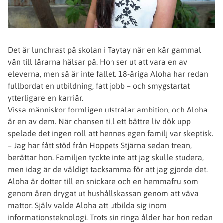
Det är lunchrast på skolan i Taytay när en kär gammal
vän till lärarna hälsar på. Hon ser ut att vara en av
eleverna, men så är inte fallet. 18-åriga Aloha har redan
fullbordat en utbildning, fått jobb – och smygstartat
ytterligare en karriär.
Vissa människor formligen utstrålar ambition, och Aloha
är en av dem. När chansen till ett bättre liv dök upp
spelade det ingen roll att hennes egen familj var skeptisk.
– Jag har fått stöd från Hoppets Stjärna sedan trean,
berättar hon. Familjen tyckte inte att jag skulle studera,
men idag är de väldigt tacksamma för att jag gjorde det.
Aloha är dotter till en snickare och en hemmafru som
genom åren drygat ut hushållskassan genom att väva
mattor. Själv valde Aloha att utbilda sig inom
informationsteknologi. Trots sin ringa ålder har hon redan