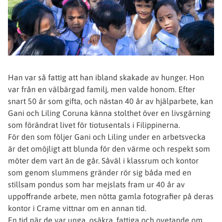
Han var så fattig att han ibland skakade av hunger. Hon
var från en välbärgad familj, men valde honom. Efter
snart 50 år som gifta, och nästan 40 år av hjälparbete, kan
Gani och Liling Coruna känna stolthet över en livsgärning
som förändrat livet för tiotusentals i Filippinerna.
För den som följer Gani och Liling under en arbetsvecka
är det omöjligt att blunda för den värme och respekt som
möter dem vart än de går. Såväl i klassrum och kontor
som genom slummens gränder rör sig båda med en
stillsam pondus som har mejslats fram ur 40 år av
uppoffrande arbete, men nötta gamla fotografier på deras
kontor i Crame vittnar om en annan tid.
En tid när de var unga, osäkra, fattiga och ovetande om