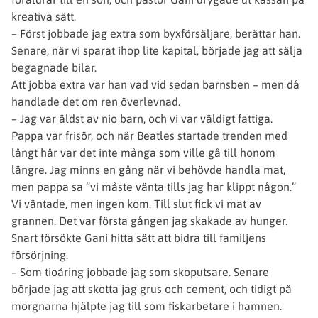
kreativa sätt.
– Först jobbade jag extra som byxförsäljare, berättar han.
Senare, när vi sparat ihop lite kapital, började jag att sälja
begagnade bilar.
Att jobba extra var han vad vid sedan barnsben – men då
handlade det om ren överlevnad.
– Jag var äldst av nio barn, och vi var väldigt fattiga.
Pappa var frisör, och när Beatles startade trenden med
långt hår var det inte många som ville gå till honom
längre. Jag minns en gång när vi behövde handla mat,
men pappa sa ”vi måste vänta tills jag har klippt någon.”
Vi väntade, men ingen kom. Till slut fick vi mat av
grannen. Det var första gången jag skakade av hunger.
Snart försökte Gani hitta sätt att bidra till familjens
försörjning.
– Som tioåring jobbade jag som skoputsare. Senare
började jag att skotta jag grus och cement, och tidigt på
morgnarna hjälpte jag till som fiskarbetare i hamnen.