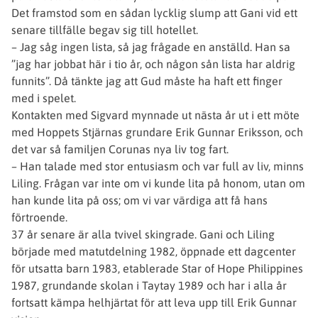
Det framstod som en sådan lycklig slump att Gani vid ett
senare tillfälle begav sig till hotellet.
– Jag såg ingen lista, så jag frågade en anställd. Han sa
”jag har jobbat här i tio år, och någon sån lista har aldrig
funnits”. Då tänkte jag att Gud måste ha haft ett finger
med i spelet.
Kontakten med Sigvard mynnade ut nästa år ut i ett möte
med Hoppets Stjärnas grundare Erik Gunnar Eriksson, och
det var så familjen Corunas nya liv tog fart.
– Han talade med stor entusiasm och var full av liv, minns
Liling. Frågan var inte om vi kunde lita på honom, utan om
han kunde lita på oss; om vi var värdiga att få hans
förtroende.
37 år senare är alla tvivel skingrade. Gani och Liling
började med matutdelning 1982, öppnade ett dagcenter
för utsatta barn 1983, etablerade Star of Hope Philippines
1987, grundande skolan i Taytay 1989 och har i alla år
fortsatt kämpa helhjärtat för att leva upp till Erik Gunnar