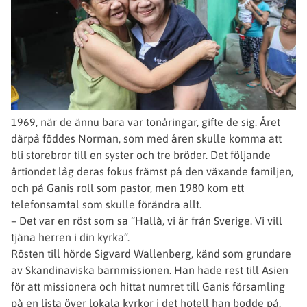
1969, när de ännu bara var tonåringar, gifte de sig. Året
därpå föddes Norman, som med åren skulle komma att
bli storebror till en syster och tre bröder. Det följande
årtiondet låg deras fokus främst på den växande familjen,
och på Ganis roll som pastor, men 1980 kom ett
telefonsamtal som skulle förändra allt.
– Det var en röst som sa ”Hallå, vi är från Sverige. Vi vill
tjäna herren i din kyrka”.
Rösten till hörde Sigvard Wallenberg, känd som grundare
av Skandinaviska barnmissionen. Han hade rest till Asien
för att missionera och hittat numret till Ganis församling
på en lista över lokala kyrkor i det hotell han bodde på.