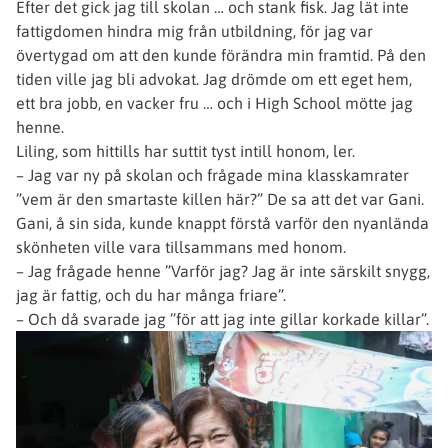
Efter det gick jag till skolan … och stank fisk. Jag lät inte
fattigdomen hindra mig från utbildning, för jag var
övertygad om att den kunde förändra min framtid. På den
tiden ville jag bli advokat. Jag drömde om ett eget hem,
ett bra jobb, en vacker fru … och i High School mötte jag
henne.
Liling, som hittills har suttit tyst intill honom, ler.
– Jag var ny på skolan och frågade mina klasskamrater
”vem är den smartaste killen här?” De sa att det var Gani.
Gani, å sin sida, kunde knappt förstå varför den nyanlända
skönheten ville vara tillsammans med honom.
– Jag frågade henne ”Varför jag? Jag är inte särskilt snygg,
jag är fattig, och du har många friare”.
– Och då svarade jag ”för att jag inte gillar korkade killar”.