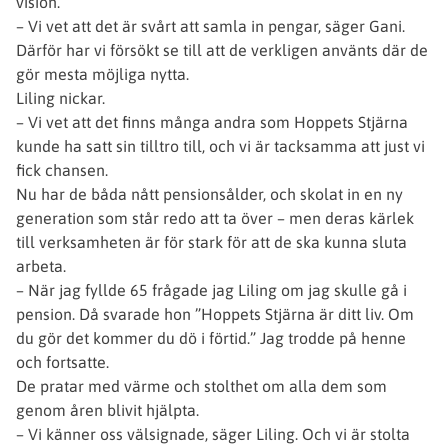
vision.
– Vi vet att det är svårt att samla in pengar, säger Gani.
Därför har vi försökt se till att de verkligen använts där de
gör mesta möjliga nytta.
Liling nickar.
– Vi vet att det finns många andra som Hoppets Stjärna
kunde ha satt sin tilltro till, och vi är tacksamma att just vi
fick chansen.
Nu har de båda nått pensionsålder, och skolat in en ny
generation som står redo att ta över – men deras kärlek
till verksamheten är för stark för att de ska kunna sluta
arbeta.
– När jag fyllde 65 frågade jag Liling om jag skulle gå i
pension. Då svarade hon ”Hoppets Stjärna är ditt liv. Om
du gör det kommer du dö i förtid.” Jag trodde på henne
och fortsatte.
De pratar med värme och stolthet om alla dem som
genom åren blivit hjälpta.
– Vi känner oss välsignade, säger Liling. Och vi är stolta