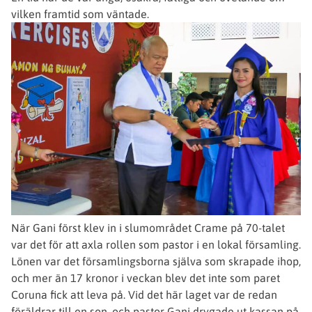
vilken framtid som väntade.
När Gani först klev in i slumområdet Crame på 70-talet
var det för att axla rollen som pastor i en lokal församling.
Lönen var det församlingsborna själva som skrapade ihop,
och mer än 17 kronor i veckan blev det inte som paret
Coruna fick att leva på. Vid det här laget var de redan
föräldrar till en son, och pastor Gani drygade ut kassan på