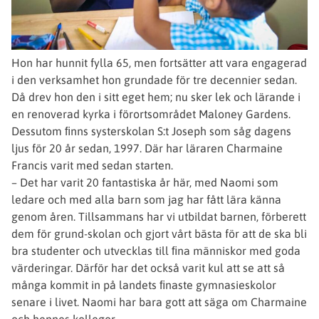
Hon har hunnit fylla 65, men fortsätter att vara engagerad
i den verksamhet hon grundade för tre decennier sedan.
Då drev hon den i sitt eget hem; nu sker lek och lärande i
en renoverad kyrka i förortsområdet Maloney Gardens.
Dessutom ﬁnns systerskolan S:t Joseph som såg dagens
ljus för 20 år sedan, 1997. Där har läraren Charmaine
Francis varit med sedan starten.
– Det har varit 20 fantastiska år här, med Naomi som
ledare och med alla barn som jag har fått lära känna
genom åren. Tillsammans har vi utbildat barnen, förberett
dem för grund-skolan och gjort vårt bästa för att de ska bli
bra studenter och utvecklas till ﬁna människor med goda
värderingar. Därför har det också varit kul att se att så
många kommit in på landets ﬁnaste gymnasieskolor
senare i livet. Naomi har bara gott att säga om Charmaine
och hennes kollegor.