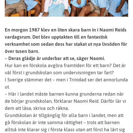
En morgon 1987 klev en liten skara barn in i Naomi Reids
vardagsrum. Det blev upptakten till en fantastisk
verksamhet som sedan dess har stakat ut nya livsöden för
över tusen barn.
– Deras glädje är underbar att se, säger Naomi.
Hur kan en förskola avgöra framtiden för ett barn? Det är
väl först i grundskolan som undervisningen tar fart?
I Sverige stämmer det – men i Trinidad ser det annorlunda
ut.
– Här i landet måste barnen kunna grunderna redan när
de börjar grundskolan, förklarar Naomi Reid. Därför lär vi
dem att läsa, skriva och räkna.
Grundskolan är tillgänglig för alla barn i landet, men att
gå förskolan är inte samma rättighet – trots att barnen
alltså inte klarar sig i första klass utan att först ha lärt sig