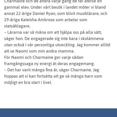
Charmaine och de andra varje gång de får återse en
gammal elev. Under vårt besök i landet möter vi bland
annat 22-årige Daniel Ryan, som blivit musiklärare, och
29-åriga Kateisha Ambrose som arbetar som
statsåklagare.
– Lärarna var så måna om att hjälpa oss på alla sätt,
säger hon. De engagerade sig inte bara i skolämnena
utan också i vår personliga utveckling. Jag kommer alltid
att se Naomi som min andra mamma.
För Naomi och Charmaine ger varje sådan
framgångssaga ny energi åt deras engagemang.
– Det har varit många ﬁna år, säger Charmaine. Jag
hoppas att vi kan fortsätta att ge så många barn som
möjligt en bra start i livet.