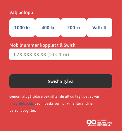
Välj belopp
1000 kr
400 kr
200 kr
Valfritt
Mobilnummer kopplat till Swish:
Swisha gåva
Genom att gå vidare bekräftar du att du tagit del av vår
integritetspolicy
, som beskriver hur vi hanterar dina
personuppgifter.