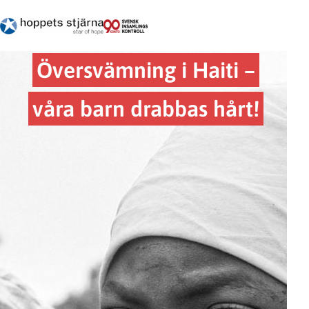
Översvämning i Haiti –
våra barn drabbas hårt!