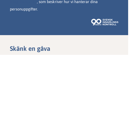
integritetspolicy
, som beskriver hur vi hanterar dina
personuppgifter.
Skänk en gåva
För Ghanas barn är livet en kamp från första
andetaget.
De förföljs av hetta, törst och torka, av hunger
och sjukdomar som malaria.
Därför behövs våra förskolor.
Där får barnen trygghet, vatten, mat och
utbildning.
Tidigare elever vet vad skolan ger på sikt:
En väg ut ur fattigdomen.