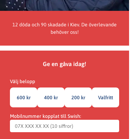
12 döda och 90 skadade i Kiev. De överlevande
behöver oss!
Ge en gåva idag!
Välj belopp
600 kr
400 kr
200 kr
Valfritt
Mobilnummer kopplat till Swish: