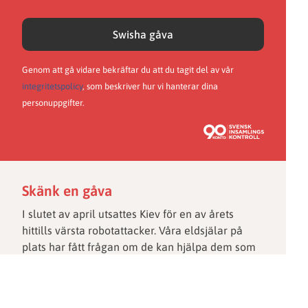
Swisha gåva
Genom att gå vidare bekräftar du att du tagit del av vår
integritetspolicy
, som beskriver hur vi hanterar dina
personuppgifter.
Skänk en gåva
I slutet av april utsattes Kiev för en av årets
hittills värsta robotattacker. Våra eldsjälar på
plats har fått frågan om de kan hjälpa dem som
förlorade sina hem och sina anhöriga den dagen.
Din gåva används till paket med livsnödvändiga